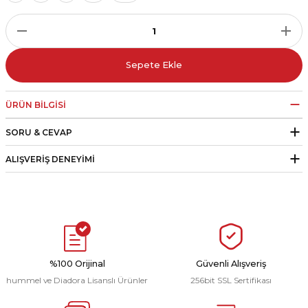
r
i Belediye Spor
Sepete Ekle
ÜRÜN BILGISI
SORU & CEVAP
r Kulübü
ALIŞVERIŞ DENEYIMI
esi Ankaraspor
nyurdu
%100 Orijinal
Güvenli Alışveriş
hummel ve Diadora Lisanslı Ürünler
256bit SSL Sertifikası