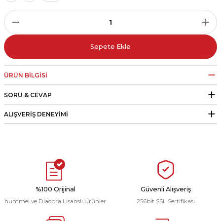
r
i Belediye Spor
Sepete Ekle
ÜRÜN BILGISI
SORU & CEVAP
r Kulübü
ALIŞVERIŞ DENEYIMI
esi Ankaraspor
nyurdu
%100 Orijinal
Güvenli Alışveriş
hummel ve Diadora Lisanslı Ürünler
256bit SSL Sertifikası