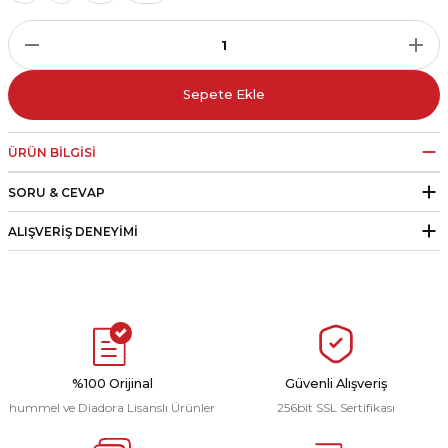
r
i Belediye Spor
Sepete Ekle
ÜRÜN BILGISI
SORU & CEVAP
r Kulübü
ALIŞVERIŞ DENEYIMI
esi Ankaraspor
nyurdu
%100 Orijinal
Güvenli Alışveriş
hummel ve Diadora Lisanslı Ürünler
256bit SSL Sertifikası