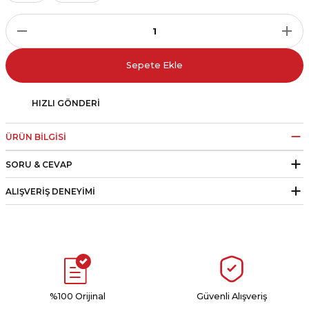
r
i Belediye Spor
Sepete Ekle
HIZLI GÖNDERI
ÜRÜN BILGISI
r Kulübü
SORU & CEVAP
esi Ankaraspor
ALIŞVERIŞ DENEYIMI
nyurdu
%100 Orijinal
Güvenli Alışveriş