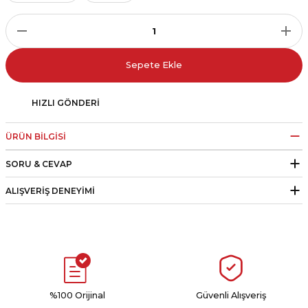
r
i Belediye Spor
Sepete Ekle
HIZLI GÖNDERI
ÜRÜN BILGISI
r Kulübü
SORU & CEVAP
esi Ankaraspor
ALIŞVERIŞ DENEYIMI
nyurdu
%100 Orijinal
Güvenli Alışveriş