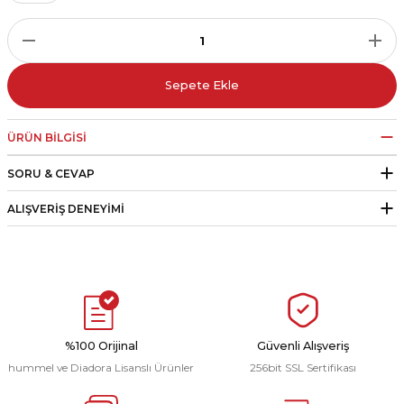
r
i Belediye Spor
Sepete Ekle
ÜRÜN BILGISI
SORU & CEVAP
r Kulübü
ALIŞVERIŞ DENEYIMI
esi Ankaraspor
nyurdu
%100 Orijinal
Güvenli Alışveriş
hummel ve Diadora Lisanslı Ürünler
256bit SSL Sertifikası