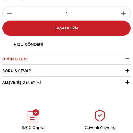
r
i Belediye Spor
Sepete Ekle
HIZLI GÖNDERI
ÜRÜN BILGISI
r Kulübü
SORU & CEVAP
esi Ankaraspor
ALIŞVERIŞ DENEYIMI
nyurdu
%100 Orijinal
Güvenli Alışveriş