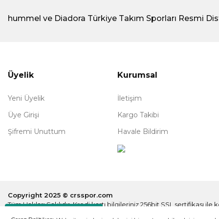
hummel ve Diadora Türkiye Takım Sporları Resmi Dis
Üyelik
Kurumsal
Yeni Üyelik
İletişim
Üye Girişi
Kargo Takibi
Şifremi Unuttum
Havale Bildirim
Copyright 2025 © crsspor.com
Tüm Hakları Saklıdır. Kredi kartı bilgileriniz 256bit SSL sertifikası il
Destek Hattı