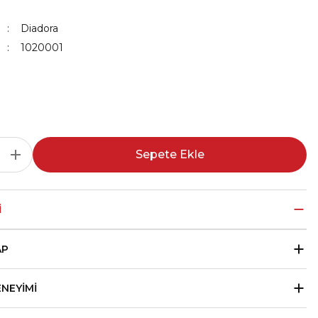
Diadora
1020001
Sepete Ekle
I
AP
ENEYIMI