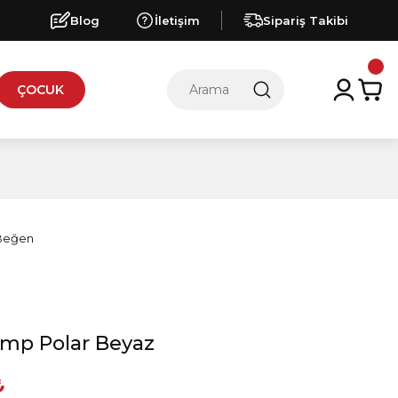
Blog
İletişim
Sipariş Takibi
ÇOCUK
amp Polar Beyaz
₺