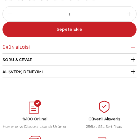
r
i Belediye Spor
Sepete Ekle
ÜRÜN BILGISI
SORU & CEVAP
r Kulübü
ALIŞVERIŞ DENEYIMI
esi Ankaraspor
nyurdu
%100 Orijinal
Güvenli Alışveriş
hummel ve Diadora Lisanslı Ürünler
256bit SSL Sertifikası