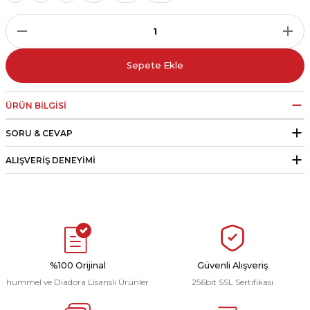
r
i Belediye Spor
Sepete Ekle
ÜRÜN BILGISI
SORU & CEVAP
r Kulübü
ALIŞVERIŞ DENEYIMI
esi Ankaraspor
nyurdu
%100 Orijinal
Güvenli Alışveriş
hummel ve Diadora Lisanslı Ürünler
256bit SSL Sertifikası