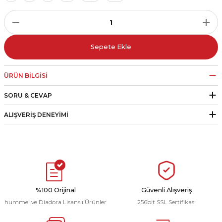
r
i Belediye Spor
Sepete Ekle
ÜRÜN BILGISI
SORU & CEVAP
r Kulübü
ALIŞVERIŞ DENEYIMI
esi Ankaraspor
nyurdu
%100 Orijinal
Güvenli Alışveriş
hummel ve Diadora Lisanslı Ürünler
256bit SSL Sertifikası