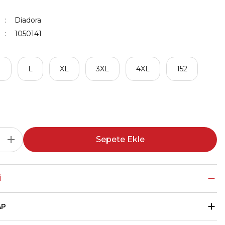
Diadora
1050141
M
L
XL
3XL
4XL
152
Sepete Ekle
I
AP