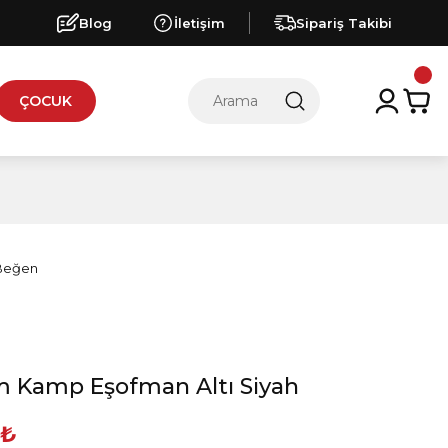
Blog
İletişim
Sipariş Takibi
ÇOCUK
 Kamp Eşofman Altı Siyah
 ₺