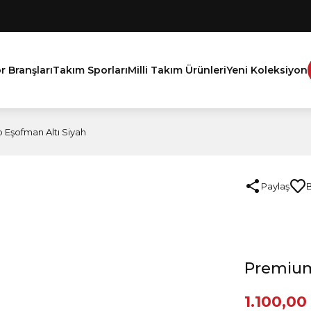
r Branşları
Takım Sporları
Milli Takım Ürünleri
Yeni Koleksiyon
Eşofman Altı Siyah
Paylaş
Premium
1.100,00