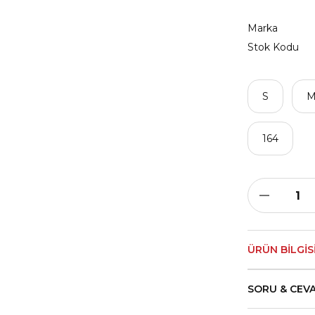
Marka
Stok Kodu
S
164
ÜRÜN BILGIS
SORU & CEV