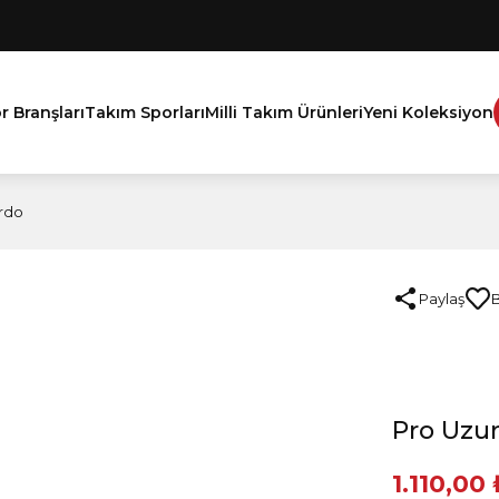
r Branşları
Takım Sporları
Milli Takım Ürünleri
Yeni Koleksiyon
ordo
Paylaş
Pro Uzun
1.110,00