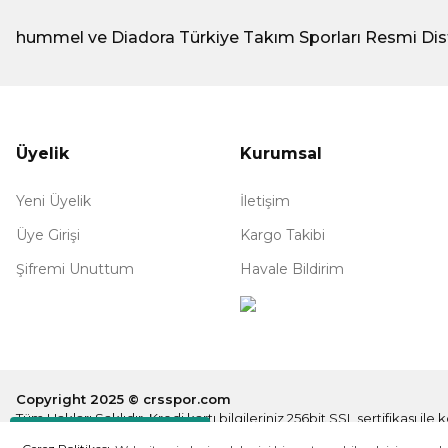
hummel ve Diadora Türkiye Takım Sporları Resmi Dis
Üyelik
Kurumsal
Yeni Üyelik
İletişim
Üye Girişi
Kargo Takibi
Şifremi Unuttum
Havale Bildirim
Copyright 2025 © crsspor.com
Tüm Hakları Saklıdır. Kredi kartı bilgileriniz 256bit SSL sertifikası il
Destek Hattı