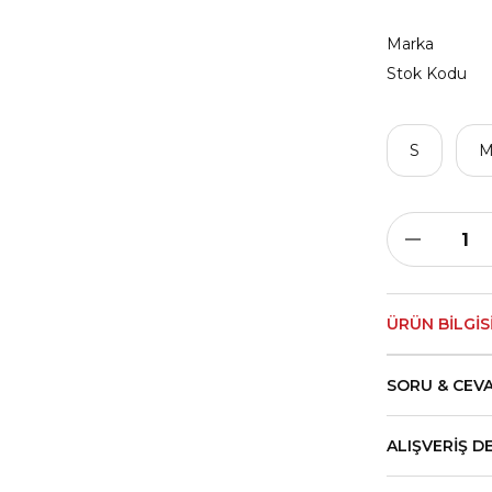
Marka
Stok Kodu
S
ÜRÜN BILGIS
SORU & CEV
ALIŞVERIŞ D