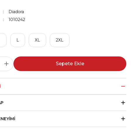
Diadora
1010242
M
L
XL
2XL
Sepete Ekle
I
AP
ENEYIMI