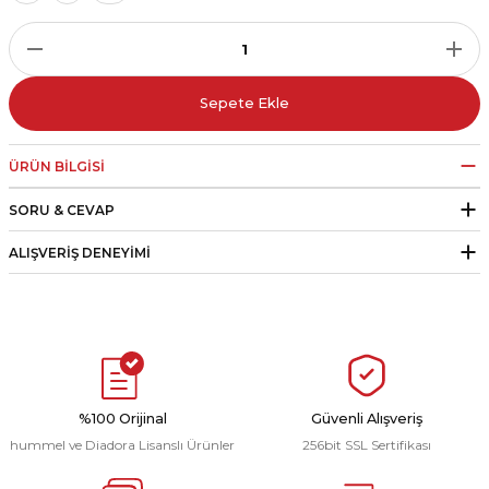
r
i Belediye Spor
Sepete Ekle
ÜRÜN BILGISI
SORU & CEVAP
r Kulübü
ALIŞVERIŞ DENEYIMI
esi Ankaraspor
nyurdu
%100 Orijinal
Güvenli Alışveriş
hummel ve Diadora Lisanslı Ürünler
256bit SSL Sertifikası