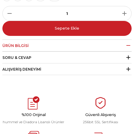
r
i Belediye Spor
Sepete Ekle
ÜRÜN BILGISI
SORU & CEVAP
r Kulübü
ALIŞVERIŞ DENEYIMI
esi Ankaraspor
nyurdu
%100 Orijinal
Güvenli Alışveriş
hummel ve Diadora Lisanslı Ürünler
256bit SSL Sertifikası