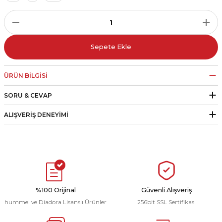
r
i Belediye Spor
Sepete Ekle
ÜRÜN BILGISI
SORU & CEVAP
r Kulübü
ALIŞVERIŞ DENEYIMI
esi Ankaraspor
nyurdu
%100 Orijinal
Güvenli Alışveriş
hummel ve Diadora Lisanslı Ürünler
256bit SSL Sertifikası