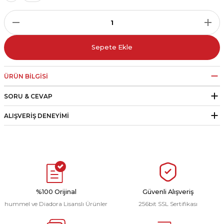
r
i Belediye Spor
Sepete Ekle
ÜRÜN BILGISI
SORU & CEVAP
r Kulübü
ALIŞVERIŞ DENEYIMI
esi Ankaraspor
nyurdu
%100 Orijinal
Güvenli Alışveriş
hummel ve Diadora Lisanslı Ürünler
256bit SSL Sertifikası