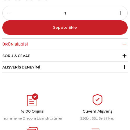
r
i Belediye Spor
Sepete Ekle
ÜRÜN BILGISI
SORU & CEVAP
r Kulübü
ALIŞVERIŞ DENEYIMI
esi Ankaraspor
nyurdu
%100 Orijinal
Güvenli Alışveriş
hummel ve Diadora Lisanslı Ürünler
256bit SSL Sertifikası