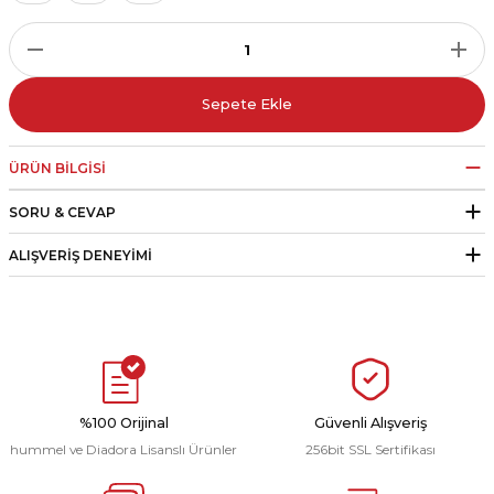
r
i Belediye Spor
Sepete Ekle
ÜRÜN BILGISI
SORU & CEVAP
r Kulübü
ALIŞVERIŞ DENEYIMI
esi Ankaraspor
nyurdu
%100 Orijinal
Güvenli Alışveriş
hummel ve Diadora Lisanslı Ürünler
256bit SSL Sertifikası