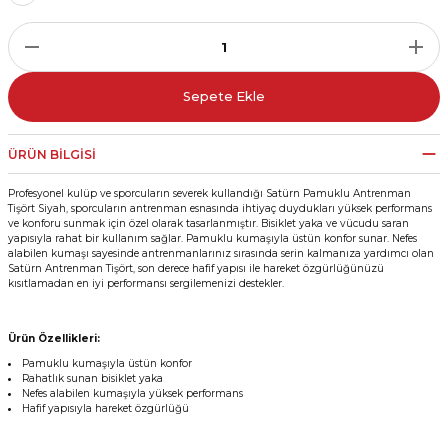
r
i Belediye Spor
Sepete Ekle
ÜRÜN BILGISI
Profesyonel kulüp ve sporcuların severek kullandığı Satürn Pamuklu Antrenman
Tişört Siyah, sporcuların antrenman esnasında ihtiyaç duydukları yüksek performans
r Kulübü
ve konforu sunmak için özel olarak tasarlanmıştır. Bisiklet yaka ve vücudu saran
yapısıyla rahat bir kullanım sağlar. Pamuklu kumaşıyla üstün konfor sunar. Nefes
alabilen kumaşı sayesinde antrenmanlarınız sırasında serin kalmanıza yardımcı olan
esi Ankaraspor
Satürn Antrenman Tişört, son derece hafif yapısı ile hareket özgürlüğünüzü
kısıtlamadan en iyi performansı sergilemenizi destekler.
Ürün Özellikleri:
Pamuklu kumaşıyla üstün konfor
nyurdu
Rahatlık sunan bisiklet yaka
Nefes alabilen kumaşıyla yüksek performans
Hafif yapısıyla hareket özgürlüğü