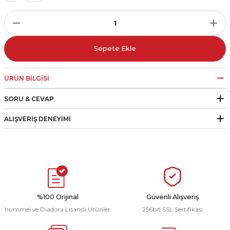
r
i Belediye Spor
Sepete Ekle
ÜRÜN BILGISI
SORU & CEVAP
r Kulübü
ALIŞVERIŞ DENEYIMI
esi Ankaraspor
nyurdu
%100 Orijinal
Güvenli Alışveriş
hummel ve Diadora Lisanslı Ürünler
256bit SSL Sertifikası