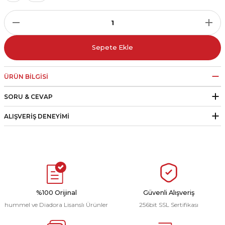
r
i Belediye Spor
Sepete Ekle
ÜRÜN BILGISI
SORU & CEVAP
r Kulübü
ALIŞVERIŞ DENEYIMI
esi Ankaraspor
nyurdu
%100 Orijinal
Güvenli Alışveriş
hummel ve Diadora Lisanslı Ürünler
256bit SSL Sertifikası