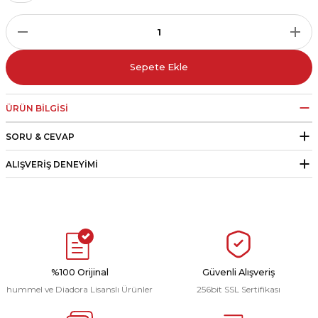
r
i Belediye Spor
Sepete Ekle
ÜRÜN BILGISI
SORU & CEVAP
r Kulübü
ALIŞVERIŞ DENEYIMI
esi Ankaraspor
nyurdu
%100 Orijinal
Güvenli Alışveriş
hummel ve Diadora Lisanslı Ürünler
256bit SSL Sertifikası