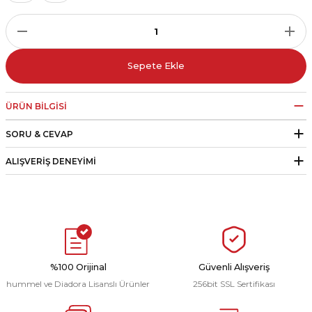
r
i Belediye Spor
Sepete Ekle
ÜRÜN BILGISI
SORU & CEVAP
r Kulübü
ALIŞVERIŞ DENEYIMI
esi Ankaraspor
nyurdu
%100 Orijinal
Güvenli Alışveriş
hummel ve Diadora Lisanslı Ürünler
256bit SSL Sertifikası