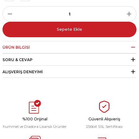
r
i Belediye Spor
Sepete Ekle
ÜRÜN BILGISI
SORU & CEVAP
r Kulübü
ALIŞVERIŞ DENEYIMI
esi Ankaraspor
nyurdu
%100 Orijinal
Güvenli Alışveriş
hummel ve Diadora Lisanslı Ürünler
256bit SSL Sertifikası