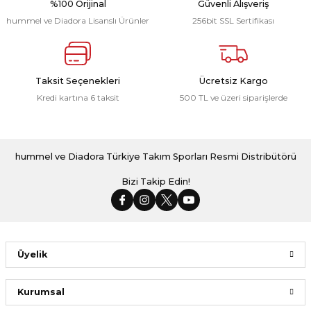
%100 Orijinal
Güvenli Alışveriş
hummel ve Diadora Lisanslı Ürünler
256bit SSL Sertifikası
Türkiye Milli Takım Forma Kırmızı
Taksit Seçenekleri
Ücretsiz Kargo
Kredi kartına 6 taksit
500 TL ve üzeri siparişlerde
1.923,00 ₺
Dream Milli Takım Kolsuz Tişört Kırmızı
hummel ve Diadora Türkiye Takım Sporları Resmi Distribütörü
Bizi Takip Edin!
799,00 ₺
Üyelik
Kurumsal