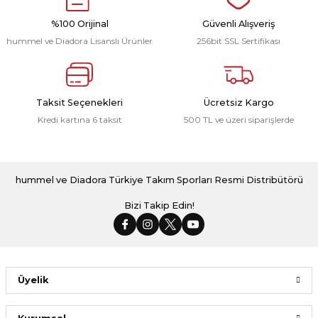
1.599,00 ₺
1.923,00 ₺
%100 Orijinal
Güvenli Alışveriş
hummel ve Diadora Lisanslı Ürünler
256bit SSL Sertifikası
Türkiye Milli Takım Forma Kırmızı
Dream Milli Takım Kamp Tişört Beyaz
Taksit Seçenekleri
Ücretsiz Kargo
Kredi kartına 6 taksit
500 TL ve üzeri siparişlerde
1.923,00 ₺
1.159,00 ₺
hummel ve Diadora Türkiye Takım Sporları Resmi Distribütörü
Bizi Takip Edin!
Üyelik