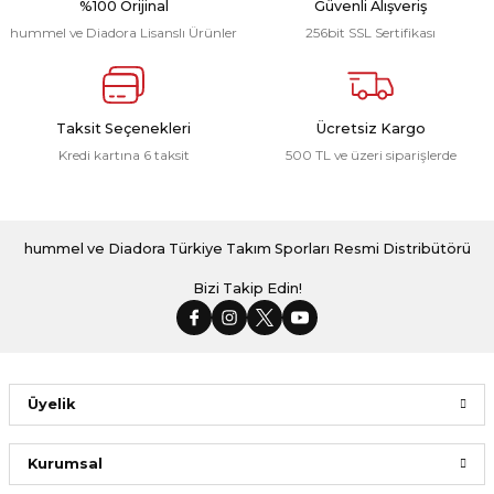
%100 Orijinal
Güvenli Alışveriş
hummel ve Diadora Lisanslı Ürünler
256bit SSL Sertifikası
Türkiye Milli Takım Forma Kırmızı
Dream Milli Takım Kamp Tişört Beyaz
Taksit Seçenekleri
Ücretsiz Kargo
Kredi kartına 6 taksit
500 TL ve üzeri siparişlerde
1.923,00 ₺
1.159,00 ₺
hummel ve Diadora Türkiye Takım Sporları Resmi Distribütörü
Bizi Takip Edin!
Üyelik
Kurumsal