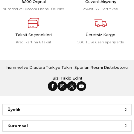
%100 Orijinal
Güvenli Alışveriş
hummel ve Diadora Lisanslı Ürünler
256bit SSL Sertifikası
Türkiye Milli Takım Forma Kırmızı
Taksit Seçenekleri
Ücretsiz Kargo
Kredi kartına 6 taksit
500 TL ve üzeri siparişlerde
1.923,00 ₺
Dream Milli Takım Antrenman Tişört Siyah
hummel ve Diadora Türkiye Takım Sporları Resmi Distribütörü
Bizi Takip Edin!
999,00 ₺
Üyelik
Kurumsal