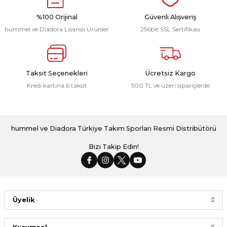
1.599,00 ₺
1.923,00 ₺
%100 Orijinal
Güvenli Alışveriş
hummel ve Diadora Lisanslı Ürünler
256bit SSL Sertifikası
Türkiye Milli Takım Forma Kırmızı
Dream Milli Takım Yağmurluk Siyah
Taksit Seçenekleri
Ücretsiz Kargo
Kredi kartına 6 taksit
500 TL ve üzeri siparişlerde
1.923,00 ₺
2.799,00 ₺
hummel ve Diadora Türkiye Takım Sporları Resmi Distribütörü
Bizi Takip Edin!
Üyelik