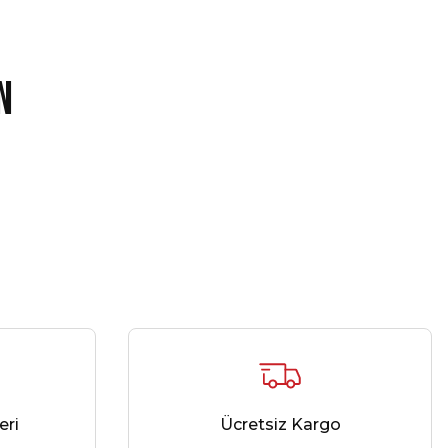
n
ntrenman Çorabı Beyaz 3 Lü Paket
299,00 ₺
eri
Ücretsiz Kargo