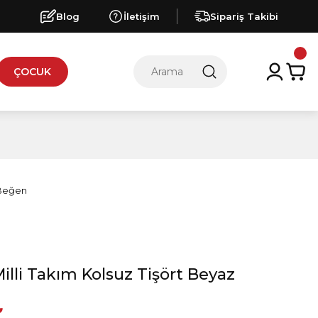
Blog
İletişim
Sipariş Takibi
ÇOCUK
lli Takım Kolsuz Tişört Beyaz
₺