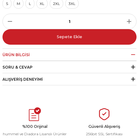
S
M
L
XL
2XL
3XL
r
i Belediye Spor
Sepete Ekle
ÜRÜN BILGISI
SORU & CEVAP
r Kulübü
ALIŞVERIŞ DENEYIMI
esi Ankaraspor
nyurdu
%100 Orijinal
Güvenli Alışveriş
hummel ve Diadora Lisanslı Ürünler
256bit SSL Sertifikası