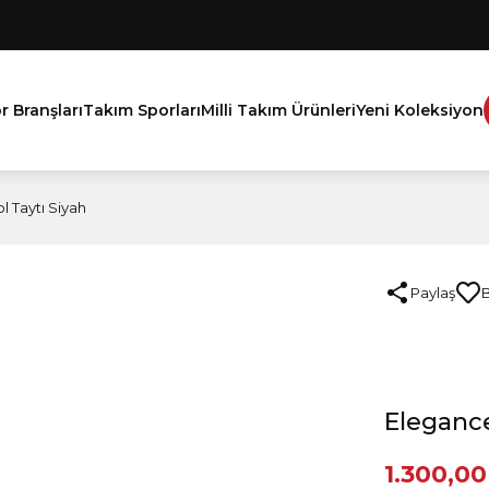
r Branşları
Takım Sporları
Milli Takım Ürünleri
Yeni Koleksiyon
 Taytı Siyah
Paylaş
Elegance
1.300,00