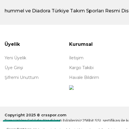
hummel ve Diadora Türkiye Takım Sporları Resmi Dis
Üyelik
Kurumsal
Yeni Üyelik
İletişim
Üye Girişi
Kargo Takibi
Şifremi Unuttum
Havale Bildirim
Copyright 2025 © crsspor.com
Tüm Hakları Saklıdır. Kredi kartı bilgileriniz 256bit SSL sertifikası il
Destek Hattı