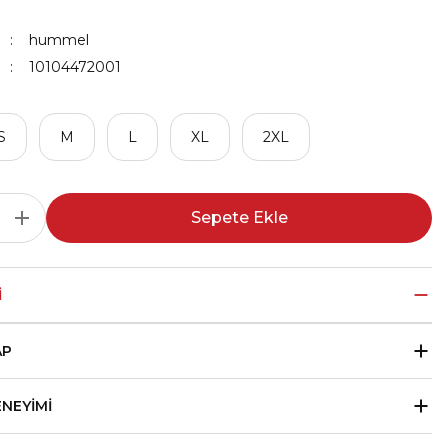
hummel
10104472001
S
M
L
XL
2XL
Sepete Ekle
I
AP
ENEYIMI