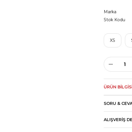
Marka
Stok Kodu
XS
ÜRÜN BILGIS
SORU & CEV
ALIŞVERIŞ D