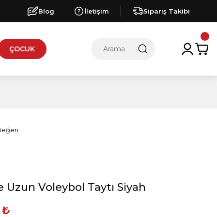
Blog
İletişim
Sipariş Takibi
ÇOCUK
 Uzun Voleybol Taytı Siyah
 ₺