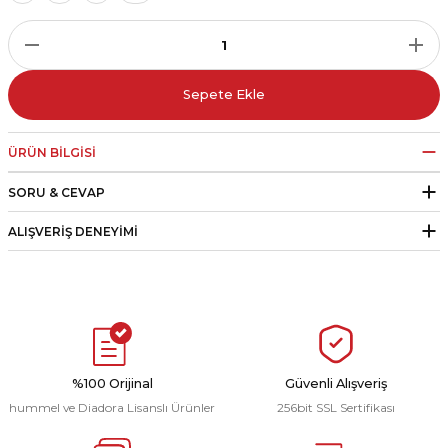
r
i Belediye Spor
Sepete Ekle
ÜRÜN BILGISI
SORU & CEVAP
r Kulübü
ALIŞVERIŞ DENEYIMI
esi Ankaraspor
nyurdu
%100 Orijinal
Güvenli Alışveriş
hummel ve Diadora Lisanslı Ürünler
256bit SSL Sertifikası