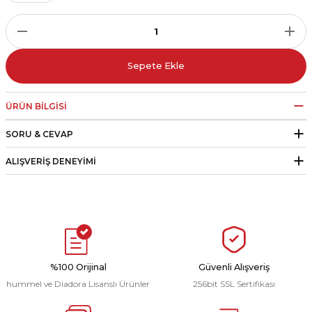
r
i Belediye Spor
Sepete Ekle
ÜRÜN BILGISI
SORU & CEVAP
r Kulübü
ALIŞVERIŞ DENEYIMI
esi Ankaraspor
nyurdu
%100 Orijinal
Güvenli Alışveriş
hummel ve Diadora Lisanslı Ürünler
256bit SSL Sertifikası