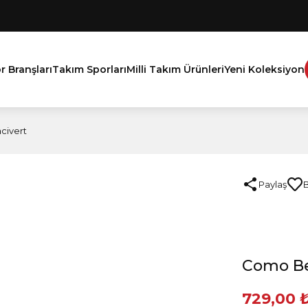
r Branşları
Takım Sporları
Milli Takım Ürünleri
Yeni Koleksiyon
civert
Paylaş
Como Bel
729,00 