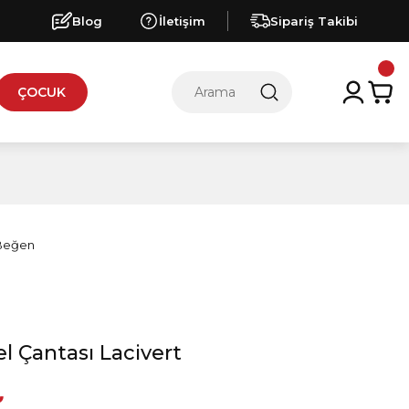
Blog
İletişim
Sipariş Takibi
ÇOCUK
 Çantası Lacivert
₺