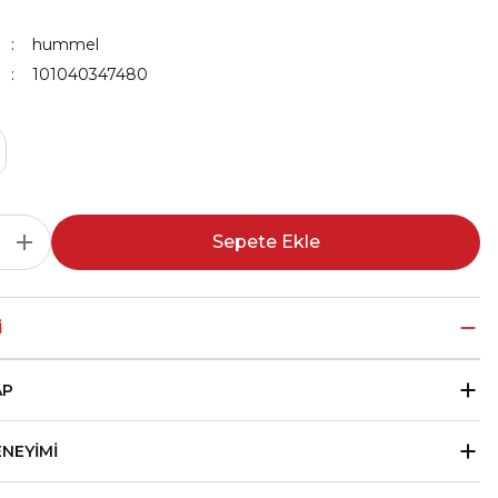
hummel
101040347480
Sepete Ekle
I
AP
ENEYIMI