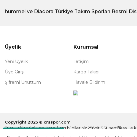
hummel ve Diadora Türkiye Takım Sporları Resmi Dis
Üyelik
Kurumsal
Yeni Üyelik
İletişim
Üye Girişi
Kargo Takibi
Şifremi Unuttum
Havale Bildirim
Copyright 2025 © crsspor.com
Tüm Hakları Saklıdır. Kredi kartı bilgileriniz 256bit SSL sertifikası il
Destek Hattı