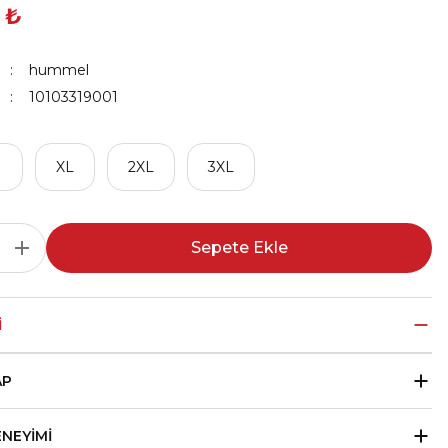
 ₺
hummel
10103319001
M
XL
2XL
3XL
Sepete Ekle
I
AP
ENEYIMI