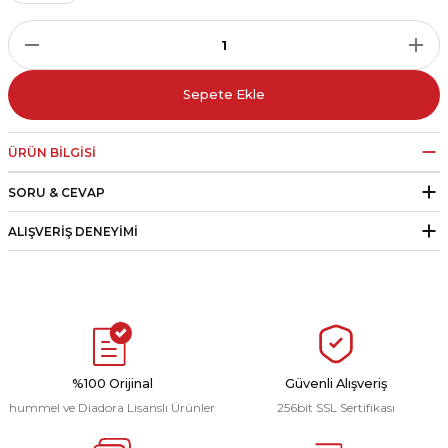
r
i Belediye Spor
Sepete Ekle
ÜRÜN BILGISI
SORU & CEVAP
r Kulübü
ALIŞVERIŞ DENEYIMI
esi Ankaraspor
nyurdu
%100 Orijinal
Güvenli Alışveriş
hummel ve Diadora Lisanslı Ürünler
256bit SSL Sertifikası