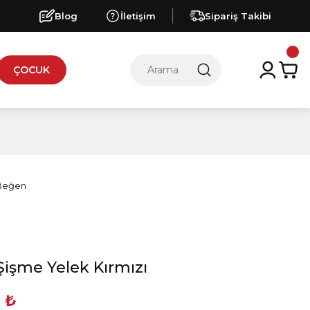
Blog
İletişim
Sipariş Takibi
ÇOCUK
işme Yelek Kırmızı
 ₺