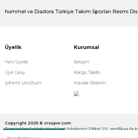
hummel ve Diadora Türkiye Takım Sporları Resmi Dis
Üyelik
Kurumsal
Yeni Üyelik
İletişim
Üye Girişi
Kargo Takibi
Şifremi Unuttum
Havale Bildirim
Copyright 2025 © crsspor.com
Tüm Hakları Saklıdır. Kredi kartı bilgileriniz 256bit SSL sertifikası il
Destek Hattı