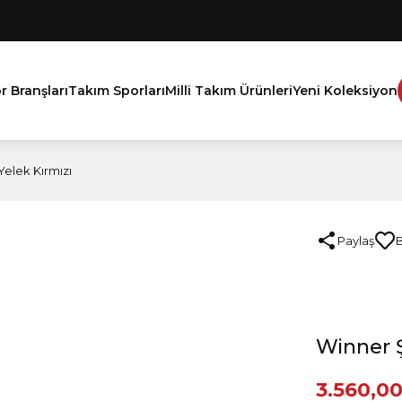
r Branşları
Takım Sporları
Milli Takım Ürünleri
Yeni Koleksiyon
elek Kırmızı
Paylaş
Winner Ş
3.560,00