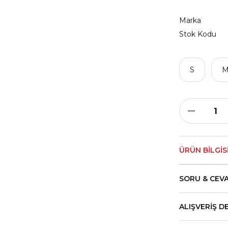
Marka
Stok Kodu
S
ÜRÜN BILGIS
SORU & CEV
ALIŞVERIŞ D