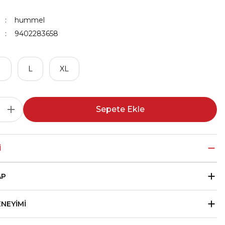
hummel
9402283658
M
L
XL
Sepete Ekle
I
AP
ENEYIMI