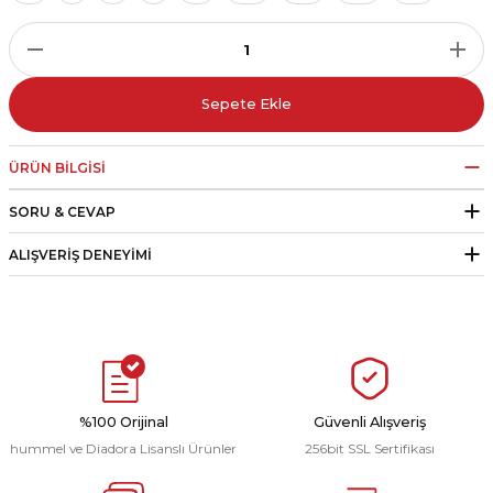
r
i Belediye Spor
Sepete Ekle
ÜRÜN BILGISI
SORU & CEVAP
r Kulübü
ALIŞVERIŞ DENEYIMI
esi Ankaraspor
nyurdu
%100 Orijinal
Güvenli Alışveriş
hummel ve Diadora Lisanslı Ürünler
256bit SSL Sertifikası