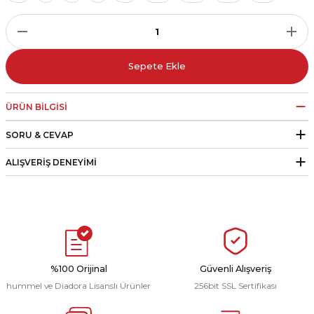
r
i Belediye Spor
Sepete Ekle
ÜRÜN BILGISI
SORU & CEVAP
r Kulübü
ALIŞVERIŞ DENEYIMI
esi Ankaraspor
nyurdu
%100 Orijinal
Güvenli Alışveriş
hummel ve Diadora Lisanslı Ürünler
256bit SSL Sertifikası