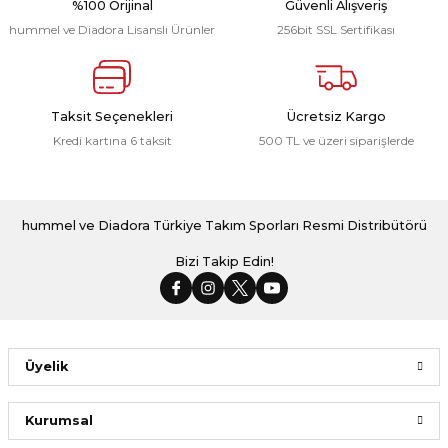
%100 Orijinal
Güvenli Alışveriş
hummel ve Diadora Lisanslı Ürünler
256bit SSL Sertifikası
Armin Pamuklu Bebe Yaka Tişört Saks Mavi
Taksit Seçenekleri
Ücretsiz Kargo
Kredi kartına 6 taksit
500 TL ve üzeri siparişlerde
1.499,00 ₺
Armin Pamuklu Bebe Yaka Tişört Kırmızı
hummel ve Diadora Türkiye Takım Sporları Resmi Distribütörü
Bizi Takip Edin!
1.499,00 ₺
Üyelik
Armin Pamuklu Bebe Yaka Tişört Antrasit
Kurumsal
1.499,00 ₺