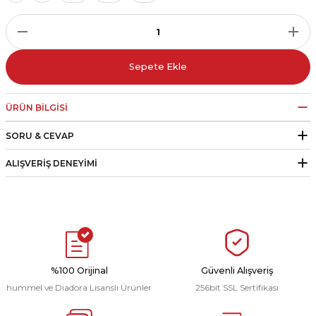
r
i Belediye Spor
Sepete Ekle
ÜRÜN BILGISI
SORU & CEVAP
r Kulübü
ALIŞVERIŞ DENEYIMI
esi Ankaraspor
nyurdu
%100 Orijinal
Güvenli Alışveriş
hummel ve Diadora Lisanslı Ürünler
256bit SSL Sertifikası