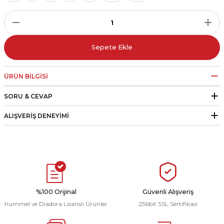
r
i Belediye Spor
Sepete Ekle
ÜRÜN BILGISI
SORU & CEVAP
r Kulübü
ALIŞVERIŞ DENEYIMI
esi Ankaraspor
nyurdu
%100 Orijinal
Güvenli Alışveriş
hummel ve Diadora Lisanslı Ürünler
256bit SSL Sertifikası