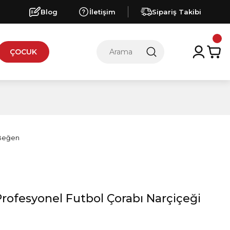
Blog
İletişim
Sipariş Takibi
ÇOCUK
ofesyonel Futbol Çorabı Narçiçeği