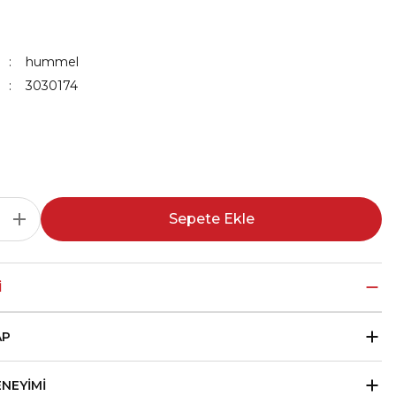
hummel
3030174
Sepete Ekle
I
AP
ENEYIMI