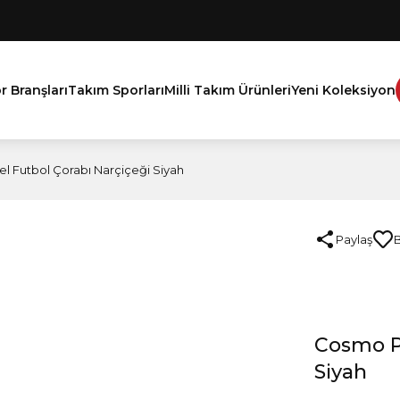
r Branşları
Takım Sporları
Milli Takım Ürünleri
Yeni Koleksiyon
 Futbol Çorabı Narçiçeği Siyah
Paylaş
Cosmo Pr
Siyah