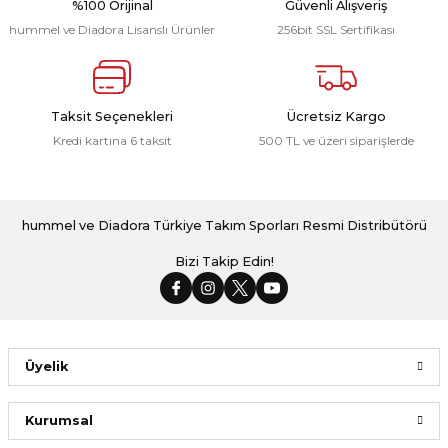
%100 Orijinal
Güvenli Alışveriş
hummel ve Diadora Lisanslı Ürünler
256bit SSL Sertifikası
Dream Kamp Eşofman Altı Siyah
Taksit Seçenekleri
Ücretsiz Kargo
Kredi kartına 6 taksit
500 TL ve üzeri siparişlerde
1.599,00 ₺
Hummel Maxi Antrenman Çorabı Beyaz 3 Lü Paket
hummel ve Diadora Türkiye Takım Sporları Resmi Distribütörü
Bizi Takip Edin!
299,00 ₺
Üyelik
Kurumsal