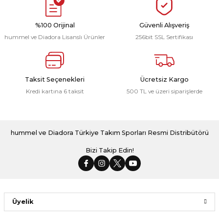
1.159,00 ₺
1.159,00 ₺
%100 Orijinal
Güvenli Alışveriş
hummel ve Diadora Lisanslı Ürünler
256bit SSL Sertifikası
Dream Kamp Tişört Kırmızı
Dream Kamp Tişört Bordo
Taksit Seçenekleri
Ücretsiz Kargo
Kredi kartına 6 taksit
500 TL ve üzeri siparişlerde
1.159,00 ₺
1.159,00 ₺
Dream Kamp Tişört Siyah
Dream Kamp Tişört Antrasit
hummel ve Diadora Türkiye Takım Sporları Resmi Distribütörü
Bizi Takip Edin!
1.159,00 ₺
1.159,00 ₺
Üyelik
Dream Kamp Tişört Yeşil