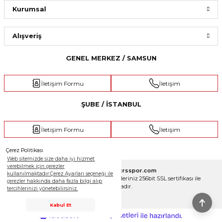
Kurumsal
1.159,00 ₺
Alışveriş
GENEL MERKEZ / SAMSUN
İletişim Formu
İletişim
ŞUBE / İSTANBUL
İletişim Formu
İletişim
Çerez Politikası
Web sitemizde size daha iyi hizmet
verebilmek için çerezler
Copyright 2025 © crsspor.com
kullanılmaktadır.Çerez Ayarları seçeneği ile
Tüm Hakları Saklıdır. Kredi kartı bilgileriniz 256bit SSL sertifikası ile
çerezler hakkında daha fazla bilgi alıp
korunmaktadır.
tercihlerinizi yönetebilirsiniz.
Destek Hattı
Kabul Et
ideasoft
ile
e-