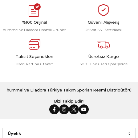
2.799,00 ₺
2.799,00 ₺
%100 Orijinal
Güvenli Alışveriş
hummel ve Diadora Lisanslı Ürünler
256bit SSL Sertifikası
Dream Yağmurluk Siyah
Dream Yağmurluk Antrasit
2.799,00 ₺
2.799,00 ₺
Taksit Seçenekleri
Ücretsiz Kargo
Kredi kartına 6 taksit
500 TL ve üzeri siparişlerde
Dream Yağmurluk Yeşil
hummel ve Diadora Türkiye Takım Sporları Resmi Distribütörü
2.799,00 ₺
Bizi Takip Edin!
Üyelik