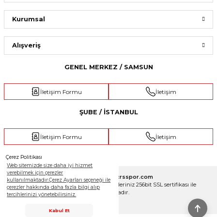
Kurumsal
Alışveriş
GENEL MERKEZ / SAMSUN
İletişim Formu
İletişim
ŞUBE / İSTANBUL
İletişim Formu
İletişim
Çerez Politikası
Web sitemizde size daha iyi hizmet
verebilmek için çerezler
Copyright 2025 © crsspor.com
kullanılmaktadır.Çerez Ayarları seçeneği ile
Tüm Hakları Saklıdır. Kredi kartı bilgileriniz 256bit SSL sertifikası ile
çerezler hakkında daha fazla bilgi alıp
korunmaktadır.
tercihlerinizi yönetebilirsiniz.
Destek Hattı
Kabul Et