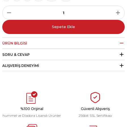
r
i Belediye Spor
Sepete Ekle
ÜRÜN BILGISI
SORU & CEVAP
r Kulübü
ALIŞVERIŞ DENEYIMI
esi Ankaraspor
nyurdu
%100 Orijinal
Güvenli Alışveriş
hummel ve Diadora Lisanslı Ürünler
256bit SSL Sertifikası