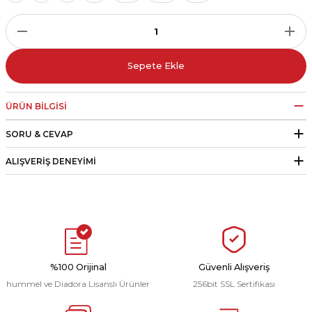
r
i Belediye Spor
Sepete Ekle
ÜRÜN BILGISI
SORU & CEVAP
r Kulübü
ALIŞVERIŞ DENEYIMI
esi Ankaraspor
nyurdu
%100 Orijinal
Güvenli Alışveriş
hummel ve Diadora Lisanslı Ürünler
256bit SSL Sertifikası